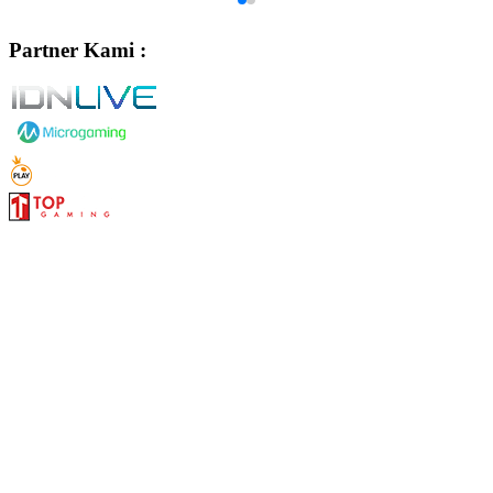
Partner Kami :