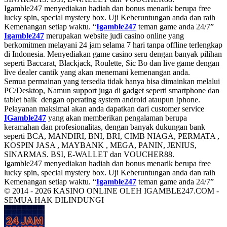
Igamble247 menyediakan hadiah dan bonus menarik berupa free
lucky spin, special mystery box. Uji Keberuntungan anda dan raih
Kemenangan setiap waktu. “
Igamble247
teman game anda 24/7”
Igamble247
merupakan website judi casino online yang
berkomitmen melayani 24 jam selama 7 hari tanpa offline terlengkap
di Indonesia. Menyediakan game casino seru dengan banyak pilihan
seperti Baccarat, Blackjack, Roulette, Sic Bo dan live game dengan
live dealer cantik yang akan menemani kemenangan anda.
Semua permainan yang tersedia tidak hanya bisa dimainkan melalui
PC/Desktop, Namun support juga di gadget seperti smartphone dan
tablet baik dengan operating system android ataupun Iphone.
Pelayanan maksimal akan anda dapatkan dari customer service
IGamble247
yang akan memberikan pengalaman berupa
keramahan dan profesionalitas, dengan banyak dukungan bank
seperti BCA, MANDIRI, BNI, BRI, CIMB NIAGA, PERMATA ,
KOSPIN JASA , MAYBANK , MEGA, PANIN, JENIUS,
SINARMAS. BSI, E-WALLET dan VOUCHER88.
Igamble247 menyediakan hadiah dan bonus menarik berupa free
lucky spin, special mystery box. Uji Keberuntungan anda dan raih
Kemenangan setiap waktu. “
Igamble247
teman game anda 24/7”
© 2014 - 2026 KASINO ONLINE OLEH IGAMBLE247.COM -
SEMUA HAK DILINDUNGI