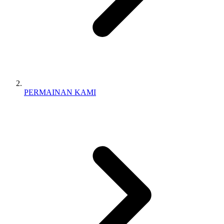
PERMAINAN KAMI