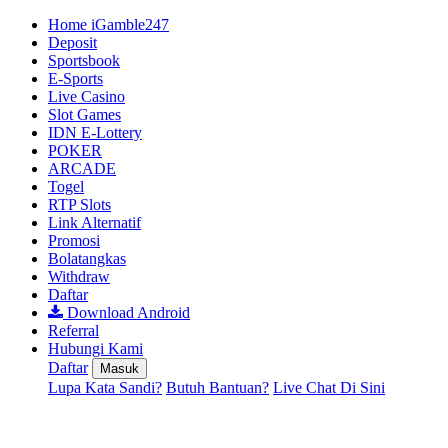
Home iGamble247
Deposit
Sportsbook
E-Sports
Live Casino
Slot Games
IDN E-Lottery
POKER
ARCADE
Togel
RTP Slots
Link Alternatif
Promosi
Bolatangkas
Withdraw
Daftar
Download Android
Referral
Hubungi Kami
Daftar
Masuk
Lupa Kata Sandi?
Butuh Bantuan?
Live Chat Di Sini