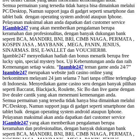
Semua permainan yang tersedia tidak hanya bisa dimainkan melalui
PC/Desktop, Namun support juga di gadget seperti smartphone dan
tablet baik dengan operating system android ataupun Iphone.
Pelayanan maksimal akan anda dapatkan dari customer service
IGamble247
yang akan memberikan pengalaman berupa
keramahan dan profesionalitas, dengan banyak dukungan bank
seperti BCA, MANDIRI, BNI, BRI, CIMB NIAGA, PERMATA ,
KOSPIN JASA , MAYBANK , MEGA, PANIN, JENIUS,
SINARMAS. BSI, E-WALLET dan VOUCHER88.
Igamble247 menyediakan hadiah dan bonus menarik berupa free
lucky spin, special mystery box. Uji Keberuntungan anda dan raih
Kemenangan setiap waktu. “
Igamble247
teman game anda 24/7”
Igamble247
merupakan website judi casino online yang
berkomitmen melayani 24 jam selama 7 hari tanpa offline terlengkap
di Indonesia. Menyediakan game casino seru dengan banyak pilihan
seperti Baccarat, Blackjack, Roulette, Sic Bo dan live game dengan
live dealer cantik yang akan menemani kemenangan anda.
Semua permainan yang tersedia tidak hanya bisa dimainkan melalui
PC/Desktop, Namun support juga di gadget seperti smartphone dan
tablet baik dengan operating system android ataupun Iphone.
Pelayanan maksimal akan anda dapatkan dari customer service
IGamble247
yang akan memberikan pengalaman berupa
keramahan dan profesionalitas, dengan banyak dukungan bank
seperti BCA, MANDIRI, BNI, BRI, CIMB NIAGA, PERMATA ,