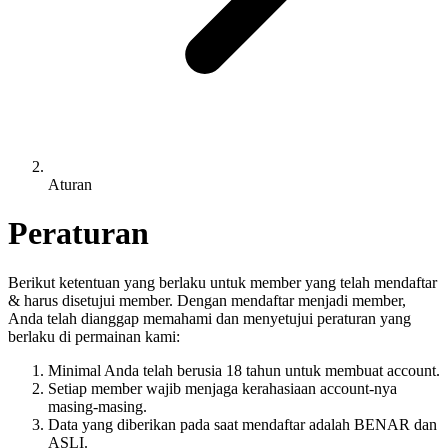
Aturan
Peraturan
Berikut ketentuan yang berlaku untuk member yang telah mendaftar
& harus disetujui member. Dengan mendaftar menjadi member,
Anda telah dianggap memahami dan menyetujui peraturan yang
berlaku di permainan kami:
Minimal Anda telah berusia 18 tahun untuk membuat account.
Setiap member wajib menjaga kerahasiaan account-nya
masing-masing.
Data yang diberikan pada saat mendaftar adalah BENAR dan
ASLI.