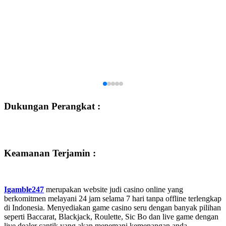
Dukungan Perangkat :
Keamanan Terjamin :
Igamble247
merupakan website judi casino online yang
berkomitmen melayani 24 jam selama 7 hari tanpa offline terlengkap
di Indonesia. Menyediakan game casino seru dengan banyak pilihan
seperti Baccarat, Blackjack, Roulette, Sic Bo dan live game dengan
live dealer cantik yang akan menemani kemenangan anda.