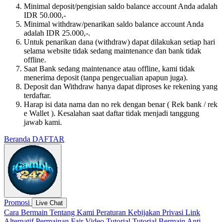
Minimal deposit/pengisian saldo balance account Anda adalah
IDR 50.000,-
Minimal withdraw/penarikan saldo balance account Anda
adalah IDR 25.000,-.
Untuk penarikan dana (withdraw) dapat dilakukan setiap hari
selama website tidak sedang maintenance dan bank tidak
offline.
Saat Bank sedang maintenance atau offline, kami tidak
menerima deposit (tanpa pengecualian apapun juga).
Deposit dan Withdraw hanya dapat diproses ke rekening yang
terdaftar.
Harap isi data nama dan no rek dengan benar ( Rek bank / rek
e Wallet ). Kesalahan saat daftar tidak menjadi tanggung
jawab kami.
Beranda
DAFTAR
Promosi
Live Chat
Cara Bermain
Tentang Kami
Peraturan
Kebijakan Privasi
Link
Alternatif
Permainan Fair
Video Tutorial
Tutorial Bermain
Anti-